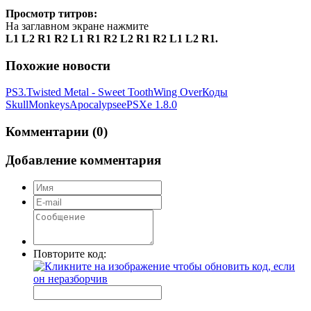
Просмотр титров:
На заглавном экране нажмите
L1 L2 R1 R2 L1 R1 R2 L2 R1 R2 L1 L2 R1.
Похожие новости
PS3.Twisted Metal - Sweet Tooth
Wing Over
Коды
SkullMonkeys
Apocalypse
ePSXe 1.8.0
Комментарии (0)
Добавление комментария
Повторите код: