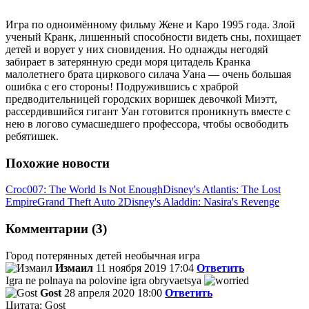
Игра по одноимённому фильму Жене и Каро 1995 года. Злой
ученый Кранк, лишенный способности видеть сны, похищает
детей и ворует у них сновидения. Но однажды негодяй
забирает в затерянную среди моря цитадель Кранка
малолетнего брата циркового силача Уана — очень большая
ошибка с его стороны! Подружившись с храброй
предводительницей городских воришек девочкой Миэтт,
рассердившийся гигант Уан готовится проникнуть вместе с
нею в логово сумасшедшего профессора, чтобы освободить
ребятишек.
Похожие новости
Croc
007: The World Is Not Enough
Disney's Atlantis: The Lost
Empire
Grand Theft Auto 2
Disney's Aladdin: Nasira's Revenge
Комментарии (3)
Город потерянных детей необычная игра
Измаил
11 ноября 2019 17:04
Ответить
Igra ne polnaya na polovine igra obryvaetsya
Gost
28 апреля 2020 18:00
Ответить
Цитата: Gost