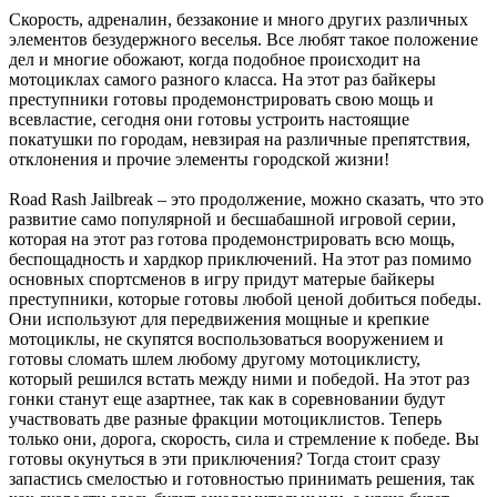
Скорость, адреналин, беззаконие и много других различных
элементов безудержного веселья. Все любят такое положение
дел и многие обожают, когда подобное происходит на
мотоциклах самого разного класса. На этот раз байкеры
преступники готовы продемонстрировать свою мощь и
всевластие, сегодня они готовы устроить настоящие
покатушки по городам, невзирая на различные препятствия,
отклонения и прочие элементы городской жизни!
Road Rash Jailbreak – это продолжение, можно сказать, что это
развитие само популярной и бесшабашной игровой серии,
которая на этот раз готова продемонстрировать всю мощь,
беспощадность и хардкор приключений. На этот раз помимо
основных спортсменов в игру придут матерые байкеры
преступники, которые готовы любой ценой добиться победы.
Они используют для передвижения мощные и крепкие
мотоциклы, не скупятся воспользоваться вооружением и
готовы сломать шлем любому другому мотоциклисту,
который решился встать между ними и победой. На этот раз
гонки станут еще азартнее, так как в соревновании будут
участвовать две разные фракции мотоциклистов. Теперь
только они, дорога, скорость, сила и стремление к победе. Вы
готовы окунуться в эти приключения? Тогда стоит сразу
запастись смелостью и готовностью принимать решения, так