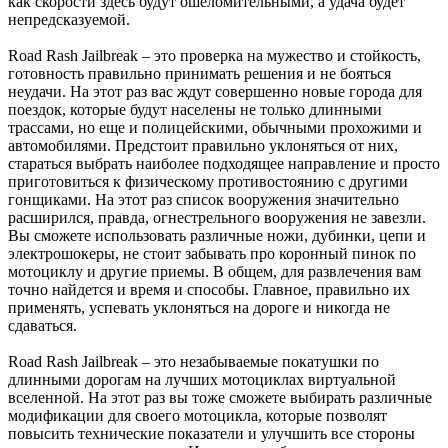
как скорости здесь будут ошеломительными, а удача будет
непредсказуемой.
Road Rash Jailbreak – это проверка на мужество и стойкость,
готовность правильно принимать решения и не бояться
неудачи. На этот раз вас ждут совершенно новые города для
поездок, которые будут населены не только длинными
трассами, но еще и полицейскими, обычными прохожими и
автомобилями. Предстоит правильно уклоняться от них,
стараться выбрать наиболее подходящее направление и просто
приготовиться к физическому противостоянию с другими
гонщиками. На этот раз список вооружения значительно
расширился, правда, огнестрельного вооружения не завезли.
Вы сможете использовать различные ножи, дубинки, цепи и
электрошокеры, не стоит забывать про коронный пинок по
мотоциклу и другие приемы. В общем, для развлечения вам
точно найдется и время и способы. Главное, правильно их
применять, успевать уклоняться на дороге и никогда не
сдаваться.
Road Rash Jailbreak – это незабываемые покатушки по
длинными дорогам на лучших мотоциклах виртуальной
вселенной. На этот раз вы тоже сможете выбирать различные
модификации для своего мотоцикла, которые позволят
повысить технические показатели и улучшить все стороны