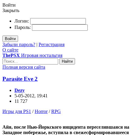
Войти
Закрыть
Логин:
Пароль:
Войти
Забыли пароль?
|
Регистрация
О сайте
ThePSX
Игровая ностальгия
Найти
Полная версия сайта
Parasite Eve 2
Dezy
5-05-2012, 19:41
11 727
Игры для PS1
/
Horror
/
RPG
Айя, после Нью-Йоркского инцидента переселившаяся на
Западное побережье, вступила в свежесформировавшееся