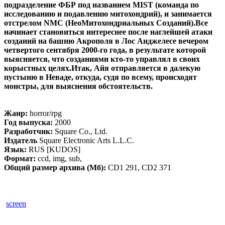
подразделение ФБР под названием MIST (команда по
исследованию и подавлению митохондрий), и занимается
отстрелом NMC (НеоМитохондриальных Созданий).Все
начинает становиться интереснее после наглейшей атаки
созданий на башню Акрополя в Лос Анджелесе вечером
четвертого сентября 2000-го года, в результате которой
выясняется, что созданиями кто-то управлял в своих
корыстных целях.Итак, Айя отправляется в далекую
пустыню в Неваде, откуда, судя по всему, происходят
монстры, для выяснения обстоятельств.
Жанр:
horror/rpg
Год выпуска:
2000
Разработчик:
Square Co., Ltd.
Издатель
Square Electronic Arts L.L.C.
Язык:
RUS [KUDOS]
Формат:
ccd, img, sub,
Общий размер архива (Мб):
CD1 291, CD2 371
screen