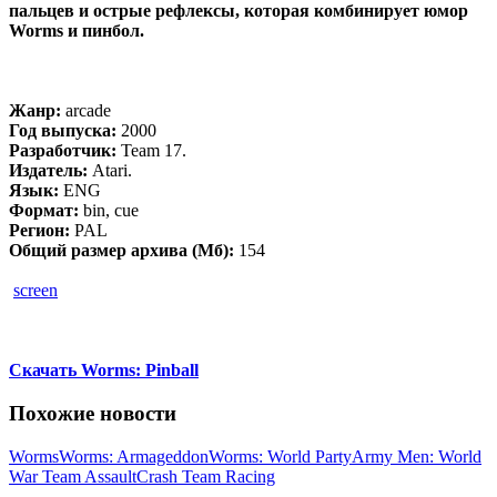
пальцев и острые рефлексы, которая комбинирует юмор
Worms и пинбол.
Жанр:
arcade
Год выпуска:
2000
Разработчик:
Team 17.
Издатель:
Atari.
Язык:
ENG
Формат:
bin, cue
Регион:
PAL
Общий размер архива (Мб):
154
screen
Скачать Worms: Pinball
Похожие новости
Worms
Worms: Armageddon
Worms: World Party
Army Men: World
War Team Assault
Crash Team Racing