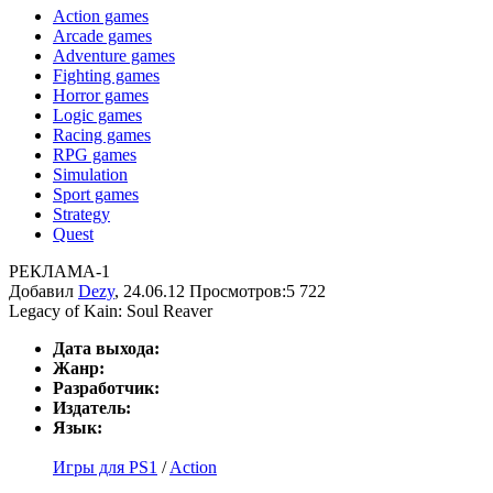
Action games
Arcade games
Adventure games
Fighting games
Horror games
Logic games
Racing games
RPG games
Simulation
Sport games
Strategy
Quest
РЕКЛАМА-1
Добавил
Dezy
, 24.06.12
Просмотров:5 722
Legacy of Kain: Soul Reaver
Дата выхода:
Жанр:
Разработчик:
Издатель:
Язык:
Игры для PS1
/
Action