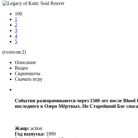
100
1
2
3
4
5
(голосов:
2
)
Описание
Видео
Скриншоты
Скачать игру
События разворачиваются через 1500 лет после Blood 
последнего в Озеро Мёртвых. Но Старейший Бог спаса
Жанр:
action
Год выпуска:
1999