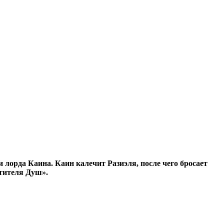
 лорда Каина. Каин калечит Разиэля, после чего бросает
итителя Душ».