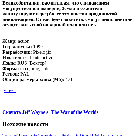
Великобритании, расчитывая, что с нападением
могущественной империи, Земля и ее жители
капитулируют перед более технически продвинутой
цивилизацией. От вас будет зависеть, смогут инопланетяне
осуществить свой коварный план или нет.
Жанр:
action
Год выпуска:
1999
Разработчик:
Pixelogic
Издатель:
GT Interactive
Язык:
RUS [Вектор]
Формат:
ccd, img, sub
Регион:
PAL
Общий размер архива (Мб):
471
screen
Скачать Jeff Wayne's: The War of the Worlds
Похожие новости
Tales of Phantasia
Armorines - Project S.W.A.R.M.
Турнир по