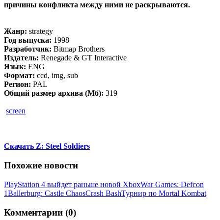
причины конфликта между ними не раскрываются.
Жанр:
strategy
Год выпуска:
1998
Разработчик:
Bitmap Brothers
Издатель:
Renegade & GT Interactive
Язык:
ENG
Формат:
ccd, img, sub
Регион:
PAL
Общий размер архива (Мб):
319
screen
Скачать Z: Steel Soldiers
Похожие новости
PlayStation 4 выйдет раньше новой Xbox
War Games: Defcon
1
Ballerburg: Castle Chaos
Crash Bash
Турнир по Mortal Kombat
Комментарии (0)