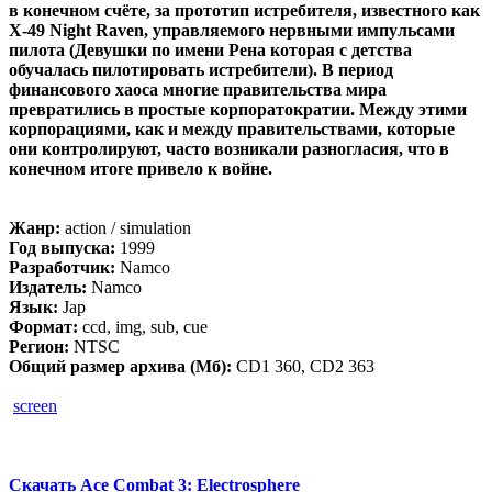
в конечном счёте, за прототип истребителя, известного как
X-49 Night Raven, управляемого нервными импульсами
пилота (Девушки по имени Рена которая с детства
обучалась пилотировать истребители). В период
финансового хаоса многие правительства мира
превратились в простые корпоратократии. Между этими
корпорациями, как и между правительствами, которые
они контролируют, часто возникали разногласия, что в
конечном итоге привело к войне.
Жанр:
action / simulation
Год выпуска:
1999
Разработчик:
Namco
Издатель:
Namco
Язык:
Jap
Формат:
ccd, img, sub, cue
Регион:
NTSC
Общий размер архива (Мб):
CD1 360, CD2 363
screen
Скачать Ace Combat 3: Electrosphere