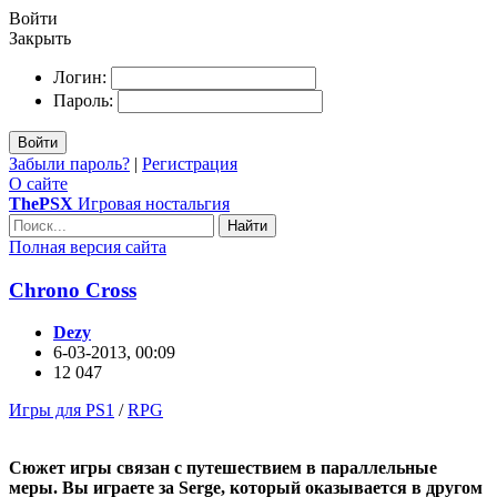
Войти
Закрыть
Логин:
Пароль:
Войти
Забыли пароль?
|
Регистрация
О сайте
ThePSX
Игровая ностальгия
Найти
Полная версия сайта
Chrono Cross
Dezy
6-03-2013, 00:09
12 047
Игры для PS1
/
RPG
Сюжет игры связан с путешествием в параллельные
меры. Вы играете за Serge, который оказывается в другом