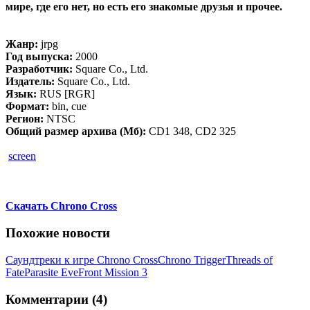
мире, где его нет, но есть его знакомые друзья и прочее.
Жанр:
jrpg
Год выпуска:
2000
Разработчик:
Square Co., Ltd.
Издатель:
Square Co., Ltd.
Язык:
RUS [RGR]
Формат:
bin, cue
Регион:
NTSC
Общий размер архива (Мб):
CD1 348, CD2 325
screen
Скачать Chrono Cross
Похожие новости
Саундтреки к игре Chrono Cross
Chrono Trigger
Threads of
Fate
Parasite Eve
Front Mission 3
Комментарии (4)