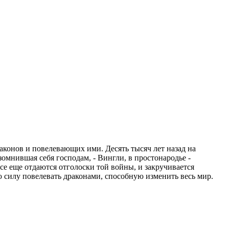
аконов и повелевающих ими. Десять тысяч лет назад на
зомнившая себя господам, - Вингли, в простонародье -
се еще отдаются отголоски той войны, и закручивается
 силу повелевать драконами, способную изменить весь мир.