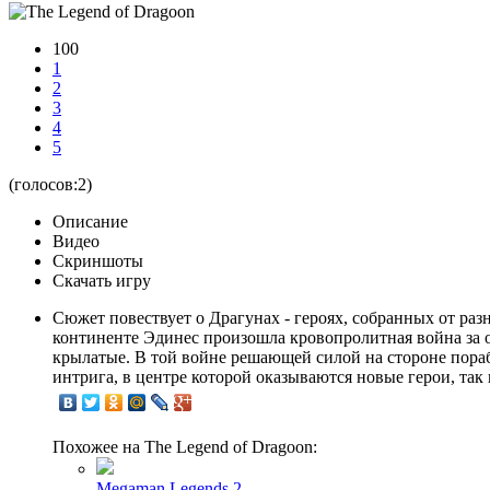
100
1
2
3
4
5
(голосов:
2
)
Описание
Видео
Скриншоты
Скачать игру
Сюжет повествует о Драгунах - героях, собранных от раз
континенте Эдинес произошла кровопролитная война за осв
крылатые. В той войне решающей силой на стороне пораб
интрига, в центре которой оказываются новые герои, та
Похожее на The Legend of Dragoon:
Megaman Legends 2