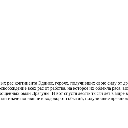
ных рас континента Эдинес, героях, получивших свою силу от др
обождение всех рас от рабства, на которое их облекла раса, во
ощенных были Драгуны. И вот спустя десять тысяч лет в мире в
к или иначе попавшие в водоворот событий, получившие древнюю