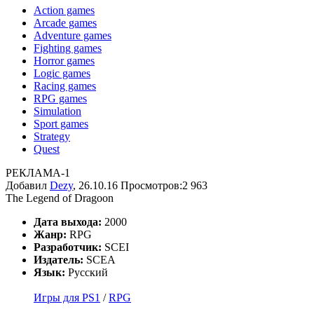
Action games
Arcade games
Adventure games
Fighting games
Horror games
Logic games
Racing games
RPG games
Simulation
Sport games
Strategy
Quest
РЕКЛАМА-1
Добавил
Dezy
, 26.10.16
Просмотров:2 963
The Legend of Dragoon
Дата выхода:
2000
Жанр:
RPG
Разработчик:
SCEI
Издатель:
SCEA
Язык:
Русский
Игры для PS1
/
RPG