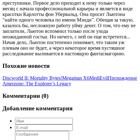
преступники. Первое дело приходит к нему только через
месяц с начала профессиональной карьеры и является в виде
красотки Карлотты фон Убервальд. Она просит Льютона
"найти одного человека по имени Мэнди". Обещая за такую,
казалось бы, несложную работу уйму денег. О том, что ему не
заплатили, Льютон вспомнил только после ухода
неожиданной гостьи. Но ничего, с ней он еще встретится...
Начав дело, Льютон постепенно понимает, что таким уж
плевым оно не будет, а через некоторое время пустяшное
расследование выливается в настоящую фантасмагорию.
Похожие новости
Discworld II: Mortality Bytes!
Megaman X6
MediEvil
Прохождение
Amerzone: The Explorer’s Legacy
Комментарии (0)
Добавление комментария