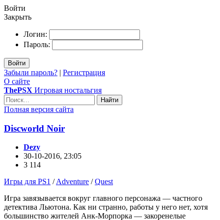
Войти
Закрыть
Логин:
Пароль:
Войти
Забыли пароль?
|
Регистрация
О сайте
ThePSX
Игровая ностальгия
Найти
Полная версия сайта
Discworld Noir
Dezy
30-10-2016, 23:05
3 114
Игры для PS1
/
Adventure
/
Quest
Игра завязывается вокруг главного персонажа — частного
детектива Льютона. Как ни странно, работы у него нет, хотя
большинство жителей Анк-Морпорка — закоренелые