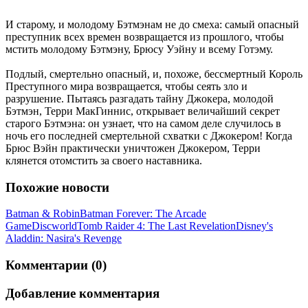
И старому, и молодому Бэтмэнам не до смеха: самый опасный
преступник всех времен возвращается из прошлого, чтобы
мстить молодому Бэтмэну, Брюсу Уэйну и всему Готэму.
Подлый, смертельно опасный, и, похоже, бессмертный Король
Преступного мира возвращается, чтобы сеять зло и
разрушение. Пытаясь разгадать тайну Джокера, молодой
Бэтмэн, Терри МакГиннис, открывает величайший секрет
старого Бэтмэна: он узнает, что на самом деле случилось в
ночь его последней смертельной схватки с Джокером! Когда
Брюс Вэйн практически уничтожен Джокером, Терри
клянется отомстить за своего наставника.
Похожие новости
Batman & Robin
Batman Forever: The Arcade
Game
Discworld
Tomb Raider 4: The Last Revelation
Disney's
Aladdin: Nasira's Revenge
Комментарии (0)
Добавление комментария