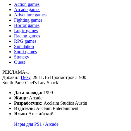
Action games
Arcade games
Adventure games
Fighting games
Horror games
Logic games
Racing games
RPG games
Simulation
Sport games
Strategy
Quest
РЕКЛАМА-1
Добавил
Dezy
, 29.11.16
Просмотров:1 900
South Park: Chef's Luv Shack
Дата выхода:
1999
Жанр:
Arcade
Разработчик:
Acclaim Studios Austin
Издатель:
Acclaim Entertainment
Язык:
Английский
Игры для PS1
/
Arcade