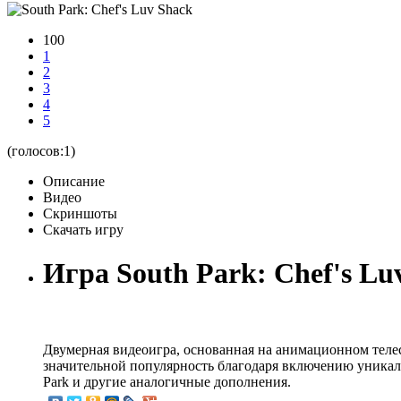
100
1
2
3
4
5
(голосов:
1
)
Описание
Видео
Скриншоты
Скачать игру
Игра South Park: Chef's Lu
Двумерная видеоигра, основанная на анимационном телесер
значительной популярность благодаря включению уникаль
Park и другие аналогичные дополнения.