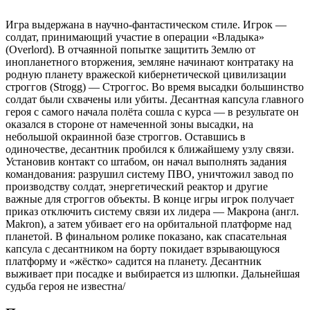
Игра выдержана в научно-фантастическом стиле. Игрок —
солдат, принимающий участие в операции «Владыка»
(Overlord). В отчаянной попытке защитить Землю от
инопланетного вторжения, земляне начинают контратаку на
родную планету вражеской кибернетической цивилизации
строггов (Strogg) — Строггос. Во время высадки большинство
солдат были схвачены или убиты. Десантная капсула главного
героя с самого начала полёта сошла с курса — в результате он
оказался в стороне от намеченной зоны высадки, на
небольшой окраинной базе строггов. Оставшись в
одиночестве, десантник пробился к ближайшему узлу связи.
Установив контакт со штабом, он начал выполнять задания
командования: разрушил систему ПВО, уничтожил завод по
производству солдат, энергетический реактор и другие
важные для строггов объекты. В конце игры игрок получает
приказ отключить систему связи их лидера — Макрона (англ.
Makron), а затем убивает его на орбитальной платформе над
планетой. В финальном ролике показано, как спасательная
капсула с десантником на борту покидает взрывающуюся
платформу и «жёстко» садится на планету. Десантник
выживает при посадке и выбирается из шлюпки. Дальнейшая
судьба героя не известна/