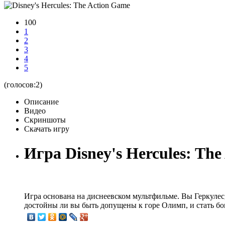
100
1
2
3
4
5
(голосов:
2
)
Описание
Видео
Скриншоты
Скачать игру
Игра Disney's Hercules: The
Игра основана на диснеевском мультфильме. Вы Геркулес,
достойны ли вы быть допущены к горе Олимп, и стать бого