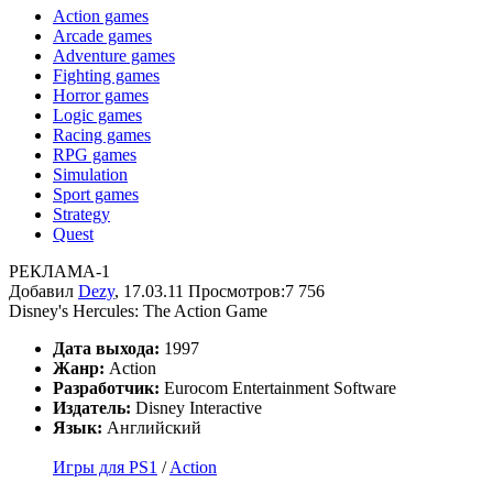
Action games
Arcade games
Adventure games
Fighting games
Horror games
Logic games
Racing games
RPG games
Simulation
Sport games
Strategy
Quest
РЕКЛАМА-1
Добавил
Dezy
, 17.03.11
Просмотров:7 756
Disney's Hercules: The Action Game
Дата выхода:
1997
Жанр:
Action
Разработчик:
Eurocom Entertainment Software
Издатель:
Disney Interactive
Язык:
Английский
Игры для PS1
/
Action