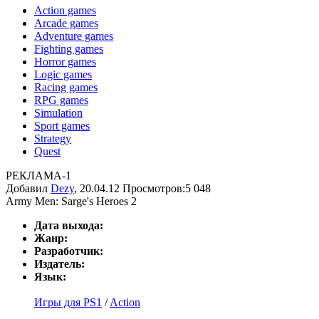
Action games
Arcade games
Adventure games
Fighting games
Horror games
Logic games
Racing games
RPG games
Simulation
Sport games
Strategy
Quest
РЕКЛАМА-1
Добавил
Dezy
, 20.04.12
Просмотров:5 048
Army Men: Sarge's Heroes 2
Дата выхода:
Жанр:
Разработчик:
Издатель:
Язык:
Игры для PS1
/
Action