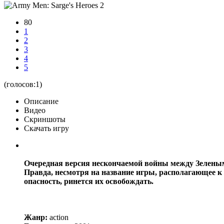
80
1
2
3
4
5
(голосов:
1
)
Описание
Видео
Скриншоты
Скачать игру
Очередная версия нескончаемой войны между Зеленым
Правда, несмотря на название игры, располагающее к 
опасность, ринется их освобождать.
Жанр:
action