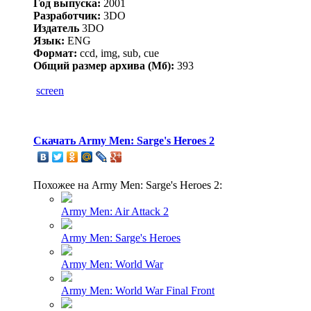
Год выпуска:
2001
Разработчик:
3DO
Издатель
3DO
Язык:
ENG
Формат:
ccd, img, sub, cue
Общий размер архива (Мб):
393
screen
Скачать Army Men: Sarge's Heroes 2
Похожее на Army Men: Sarge's Heroes 2:
Army Men: Air Attack 2
Army Men: Sarge's Heroes
Army Men: World War
Army Men: World War Final Front