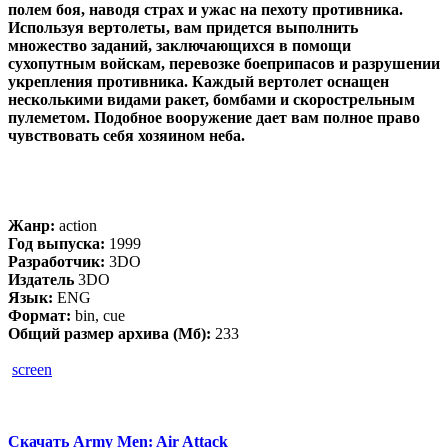
полем боя, наводя страх и ужас на пехоту противника.
Используя вертолеты, вам придется выполнить
множество заданий, заключающихся в помощи
сухопутным войскам, перевозке боеприпасов и разрушении
укрепления противника. Каждый вертолет оснащен
несколькими видами ракет, бомбами и скорострельным
пулеметом. Подобное вооружение дает вам полное право
чувствовать себя хозяином неба.
Жанр:
action
Год выпуска:
1999
Разработчик:
3DO
Издатель
3DO
Язык:
ENG
Формат:
bin, cue
Общий размер архива (Мб):
233
screen
Скачать Army Men: Air Attack