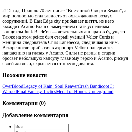
2115 год. Прошло 70 лет после "Внезапной Смерти Земли", а
мир полностью стал зависеть от охлаждающих воздух
сооружений. В East Edge сity прибывает шаттл, из него
выходит Acarno Brani с намерением стать успешным
гонщиком Junk Blade'ов — летательных аппаратов будущего.
Также на этом рейсе был старый учёный Veltor Curtis и
женщина-следователь Chris Lanebecca, следившая за ним.
Вскоре после прибытия в аэропорт Veltor подвергается
нападению на глазах у Acarno. Силы не равны и старик
бросает небольшую капсулу главному герою и Acarno, рискуя
своей жизнью, скрывается от преследования.
Похожие новости
OverBlood
Legacy of Kain: Soul Reaver
Crash Bandicoot 3:
Warped
Final Fantasy Tactics
Medal of Honor: Underground
Комментарии (0)
Добавление комментария